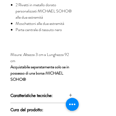
2 Rivetti in metallo dorato
personalizzati MICHAEL SOHO®
alle due estremità
Moschettoni alle due estremità
Parte centrale di tessuto nero
Misure: Altezza 3 cm x Lunghezza 92
cm
Acquistabile separatamente solo se in
possesso di una borsa MICHAEL
SOHO®
Caratteristiche tecniche:
100% Made in Italy, Pelle 100% bovina
Cura del prodotto:
naturale, Concia 100% vegetale