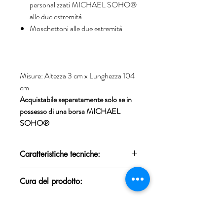
personalizzati MICHAEL SOHO®
alle due estremità
Moschettoni alle due estremità
Misure: Altezza 3 cm x Lunghezza 104
cm
Acquistabile separatamente solo se in
possesso di una borsa MICHAEL
SOHO®
Caratteristiche tecniche:
100% Made in Italy, Pelle 100% bovina
Cura del prodotto:
naturale, Concia 100% vegetale
Il pellame impiegato da MICHAEL SOH®
Proteggi il tuo prodotto dall'umidità,
O è relativo a BOVINE di origine CEE e le
dall'acqua e dalla prolungata esposizione
lavorazioni vengono eseguite
diretta ai raggi solari. Nel caso il prodotto si