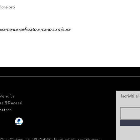
lore oro
nteramente realizzato a mano su misura
 Vendita
Iscriviti 
esi&Recessi
cettati
02651 -
Whatsapp: +39 338 2704587 -
E-mail:
info@officinadellaborsa.it