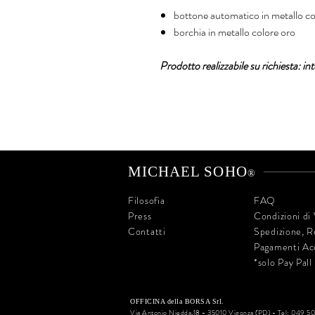
bottone automatico in metallo co
borchia in metallo colore oro
Prodotto realizzabile su richiesta: i
MICHAEL SOHO
®
Filosofia
FAQ
Press
Condizioni di
Contatti
Spedizione, R
Pagamenti Ac
*solo Pay Pall
OFFICINA della BORSA Srl.
Via Antonio Niedda,18 - 35010
Vigonza (PD) - Tel: 049 5